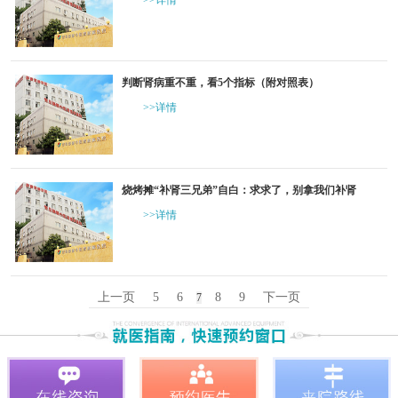
>>详情
判断肾病重不重，看5个指标（附对照表）
>>详情
烧烤摊“补肾三兄弟”自白：求求了，别拿我们补肾
>>详情
上一页
5
6
8
9
下一页
7